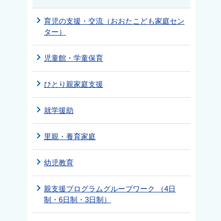
育児の支援・交流（おおたこども家庭セン
ター）
児童館・学童保育
ひとり親家庭支援
就学援助
里親・養育家庭
幼児教育
親支援プログラムグループワーク （4日
制・6日制・3日制）