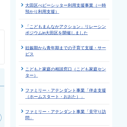
大田区べビーシッター利用支援事業（一時
預かり利用支援）
「こどもまんなかアクション」リレーシン
ポジウムin大田区を開催しました
妊娠期から青年期までの子育て支援・サー
ビス
こどもと家庭の相談窓口（こども家庭セン
ター）
ファミリー・アテンダント事業「伴走支援
（ホームスタート・おおた）」
ファミリー・アテンダント事業「見守り訪
問」