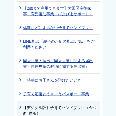
【2歳まで利用できます】大田区産後家
事・育児援助事業（ぴよぴよサポート）
体罰などによらない子育てハンドブック
LINE相談「親子のための相談LINE」をご
利用ください
同居児童の届出（同居児童に関する届出
書・同居児童の解消に関する届出書）
一時的にお子さんを預けたいとき
子育て応援とうきょうパスポート事業
【デジタル版】子育てハンドブック（令和
8年度版）