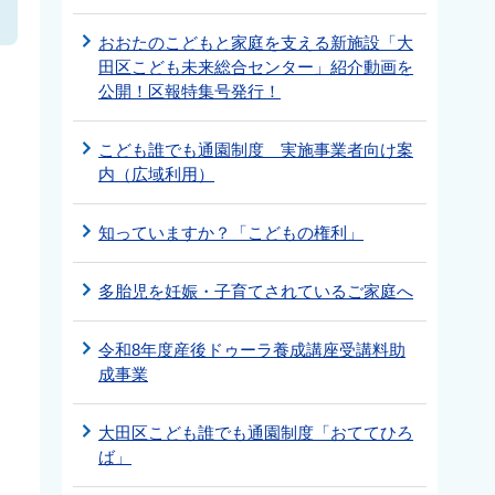
おおたのこどもと家庭を支える新施設「大
田区こども未来総合センター」紹介動画を
公開！区報特集号発行！
こども誰でも通園制度 実施事業者向け案
内（広域利用）
知っていますか？「こどもの権利」
多胎児を妊娠・子育てされているご家庭へ
令和8年度産後ドゥーラ養成講座受講料助
成事業
大田区こども誰でも通園制度「おててひろ
ば」