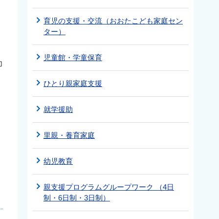
育児の支援・交流（おおたこども家庭セン
ター）
児童館・学童保育
力
ひとり親家庭支援
就学援助
里親・養育家庭
幼児教育
親支援プログラムグループワーク （4日
制・6日制・3日制）