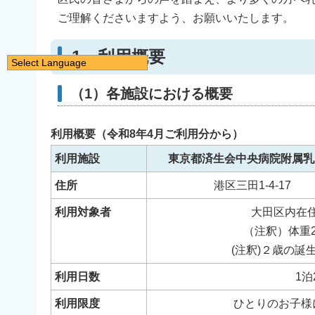
ご理解くださいますよう、お願いいたします。
1 利用概要
Select Language
日本語
（1）各施設における概要
English
简体中文
利用概要（令和8年4月ご利用分から）
繁體中文
利用施設
東京都済生会中央病院附属乳
한국어
住所
港区三田1-4-17
नेपाली
利用対象者
大田区内在
Filipino
（注釈）体重2
(注釈)２歳の
利用日数
1泊
利用限度
ひとりのお子様