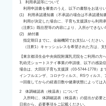
1 利用承認等について
利用申請書を審査のうえ、以下の書類をお送りい
(1) 利用承認通知書（不承認の場合は不承認通知
利用が決定した場合に、子育ち支援課から利用承
（注釈1）既往歴等の内容により、入所ができない
(2) 納付書
指定期日までに、金融機関でお支払いください
（注釈1）キャッシュレスを希望された方は、支払
【東京都済生会中央病院附属乳児院をご利用の方
乳幼児ショートステイ事業の申請後、以下の感染症
場合は、大田区子育ち支援課（03-5744-1778）
インフルエンザ、コロナウィルス、RSウィルス、
⇒回復してからの経過日数や健康状態によっては
2 体調確認表（検温表）について
入所時に、体調確認表（検温表）の提出が必要と
日前から、必要事項をご記載ください。