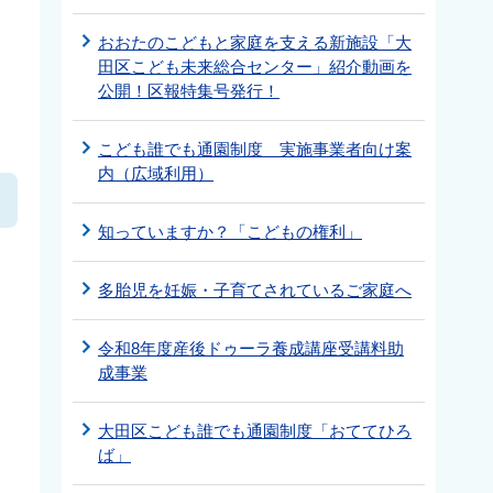
おおたのこどもと家庭を支える新施設「大
田区こども未来総合センター」紹介動画を
公開！区報特集号発行！
こども誰でも通園制度 実施事業者向け案
内（広域利用）
知っていますか？「こどもの権利」
多胎児を妊娠・子育てされているご家庭へ
令和8年度産後ドゥーラ養成講座受講料助
成事業
大田区こども誰でも通園制度「おててひろ
ば」
。