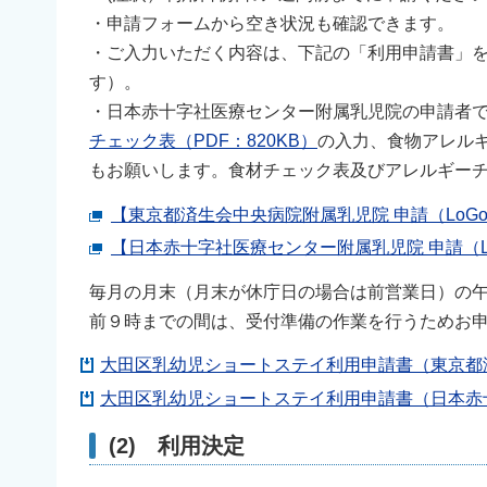
・申請フォームから空き状況も確認できます。
・ご入力いただく内容は、下記の「利用申請書」
す）。
・日本赤十字社医療センター附属乳児院の申請者で
チェック表（PDF：820KB）
の入力、食物アレル
もお願いします。食材チェック表及びアレルギーチ
【東京都済生会中央病院附属乳児院 申請（LoG
【日本赤十字社医療センター附属乳児院 申請（L
毎月の月末（月末が休庁日の場合は前営業日）の午
前９時までの間は、受付準備の作業を行うためお
大田区乳幼児ショートステイ利用申請書（東京都済
大田区乳幼児ショートステイ利用申請書（日本赤十
(2) 利用決定