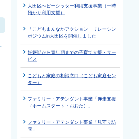
大田区べビーシッター利用支援事業（一時
預かり利用支援）
「こどもまんなかアクション」リレーシン
ポジウムin大田区を開催しました
妊娠期から青年期までの子育て支援・サー
ビス
こどもと家庭の相談窓口（こども家庭セン
ター）
ファミリー・アテンダント事業「伴走支援
（ホームスタート・おおた）」
ファミリー・アテンダント事業「見守り訪
問」