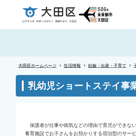
こ
の
ペ
ー
ジ
の
先
頭
大田区ホームページ
生活情報
妊娠・出産・子育て
で
す
本
乳幼児ショートステイ事業
文
こ
こ
か
ら
保護者が仕事や病気などの理由で育児ができない
養育施設でお子さんをお預かりする宿泊型のサー