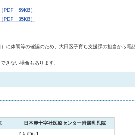
DF：69KB）
DF：35KB）
日）に体調等の確認のため、大田区子育ち支援課の担当から電
所できない場合もあります。
院
日本赤十字社医療センター附属乳児院
【入所時】