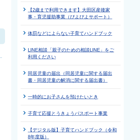
【2歳まで利用できます】大田区産後家
事・育児援助事業（ぴよぴよサポート）
体罰などによらない子育てハンドブック
LINE相談「親子のための相談LINE」をご
利用ください
同居児童の届出（同居児童に関する届出
書・同居児童の解消に関する届出書）
一時的にお子さんを預けたいとき
子育て応援とうきょうパスポート事業
【デジタル版】子育てハンドブック（令和
8年度版）