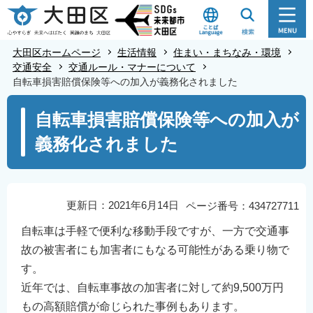
こ
の
ペ
大田区ホームページ
生活情報
住まい・まちなみ・環境
ー
交通安全
交通ルール・マナーについて
自転車損害賠償保険等への加入が義務化されました
ジ
の
本
自転車損害賠償保険等への加入が
先
文
義務化されました
頭
こ
で
こ
す
か
ら
更新日：2021年6月14日
ページ番号：434727711
自転車は手軽で便利な移動手段ですが、一方で交通事
故の被害者にも加害者にもなる可能性がある乗り物で
す。
近年では、自転車事故の加害者に対して約9,500万円
もの高額賠償が命じられた事例もあります。