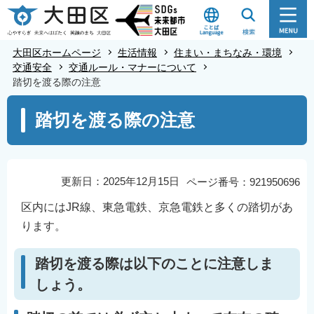
こ
の
ペ
大田区ホームページ
生活情報
住まい・まちなみ・環境
ー
交通安全
交通ルール・マナーについて
踏切を渡る際の注意
ジ
の
本
踏切を渡る際の注意
先
文
頭
こ
で
こ
す
か
更新日：2025年12月15日
ページ番号：921950696
ら
区内にはJR線、東急電鉄、京急電鉄と多くの踏切があ
ります。
踏切を渡る際は以下のことに注意しま
しょう。