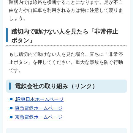
踏切内では線路を横断することになります。足が不自
English
由な方や自転車を利用される方は特に注意して渡りま
简体中文
しょう。
繁體中文
踏切内で動けない人を見たら「非常停止
한국어
ボタン」
नेपाली
Filipino
もし踏切内で動けない人を見た場合、直ちに「非常停
止ボタン」を押してください。重大な事故を防ぐ行動
です。
電鉄会社の取り組み（リンク）
JR東日本ホームページ
東急電鉄ホームページ
京急電鉄ホームページ