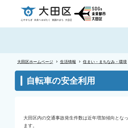
こ
の
ペ
ー
ジ
の
先
頭
大田区ホームページ
生活情報
住まい・まちなみ・環境
で
す
本
自転車の安全利用
文
こ
こ
か
ら
大田区内の交通事故発生件数は近年増加傾向とな
ます。