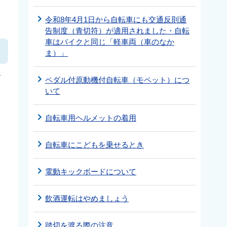
令和8年4月1日から自転車にも交通反則通
告制度（青切符）が適用されました・自転
車はバイクと同じ「軽車両（車のなか
ま）」
努
ペダル付原動機付自転車（モペット）につ
いて
自転車用ヘルメットの着用
自転車にこどもを乗せるとき
電動キックボードについて
飲酒運転はやめましょう
踏切を渡る際の注意