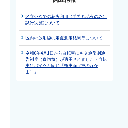
区立公園での花火利用（手持ち花火のみ）
試行実施について
区内の放射線の定点測定結果等について
令和8年4月1日から自転車にも交通反則通
告制度（青切符）が適用されました・自転
車はバイクと同じ「軽車両（車のなか
ま）」