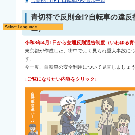
【警視庁HP】自転車の交通ルール
青切符で反則金!?自転車の違
画）
Select Language
日本語
令和8年4月1日から交通反則通告制度（いわゆる
English
東京都が作成した、街中でよく見られ重大事故につ
简体中文
す。
繁體中文
今一度、自転車の安全利用について見直しましょ
한국어
↓ご覧になりたい内容をクリック↓
नेपाली
Filipino