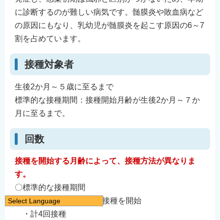
に診断するのが難しい病気です。髄膜炎や敗血病など
の原因にもなり、乳幼児が髄膜炎を起こす原因の6～7
割を占めています。
接種対象者
生後2か月～５歳に至るまで
標準的な接種期間：接種開始月齢が生後2か月～７か
月に至るまで。
回数
接種を開始する月齢によって、接種方法が異なりま
す。
〇標準的な接種期間
・生後2か月～7か月で接種を開始
Select Language
日本語
・計4回接種