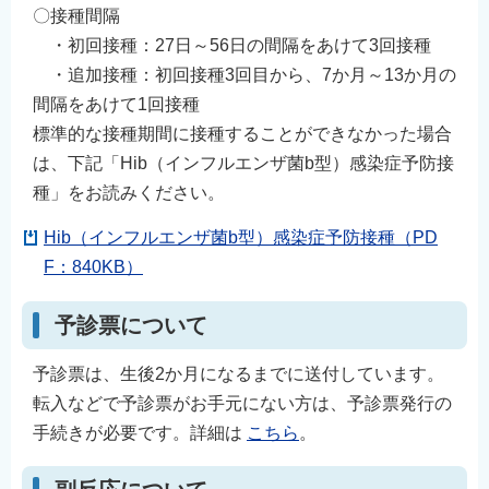
〇接種間隔
English
・初回接種：27日～56日の間隔をあけて3回接種
简体中文
・追加接種：初回接種3回目から、7か月～13か月の
繁體中文
間隔をあけて1回接種
한국어
標準的な接種期間に接種することができなかった場合
नेपाली
は、下記「Hib（インフルエンザ菌b型）感染症予防接
Filipino
種」をお読みください。
Hib（インフルエンザ菌b型）感染症予防接種（PD
F：840KB）
予診票について
予診票は、生後2か月になるまでに送付しています。
転入などで予診票がお手元にない方は、予診票発行の
手続きが必要です。詳細は
こちら
。