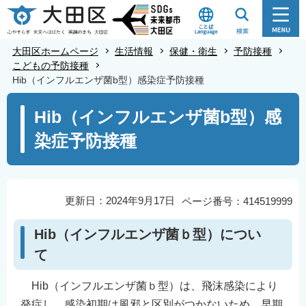
こ
の
ペ
大田区ホームページ
生活情報
保健・衛生
予防接種
ー
こどもの予防接種
Hib（インフルエンザ菌b型）感染症予防接種
ジ
の
本
Hib（インフルエンザ菌b型）感
先
文
染症予防接種
頭
こ
で
こ
す
か
ら
更新日：2024年9月17日
ページ番号：414519999
Hib（インフルエンザ菌ｂ型）につい
て
Hib（インフルエンザ菌ｂ型）は、飛沫感染により
発症し、感染初期は風邪と区別がつかないため、早期