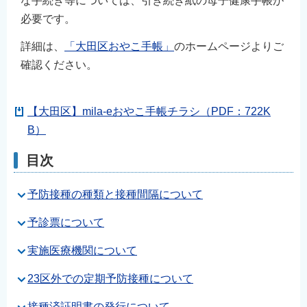
な手続き等については、引き続き紙の母子健康手帳が
English
必要です。
简体中文
詳細は、
「大田区おやこ手帳」
のホームページよりご
繁體中文
確認ください。
한국어
नेपाली
【大田区】mila-eおやこ手帳チラシ（PDF：722K
Filipino
B）
目次
予防接種の種類と接種間隔について
予診票について
実施医療機関について
23区外での定期予防接種について
接種済証明書の発行について