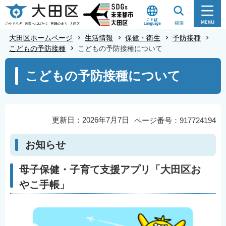
こ
の
ペ
大田区ホームページ
生活情報
保健・衛生
予防接種
ー
こどもの予防接種
こどもの予防接種について
ジ
本
こどもの予防接種について
の
文
先
こ
頭
こ
で
か
更新日：2026年7月7日
ページ番号：917724194
す
ら
お知らせ
母子保健・子育て支援アプリ「大田区お
やこ手帳」