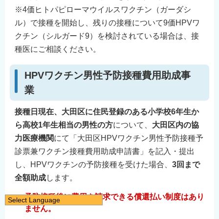
※4価ヒトパピローマウイルスワクチン（ガーダシ
ル）で接種を開始し、残りの接種について9価HPVワ
クチン（シルガード9）を検討されている場合は、接
種医にご相談ください。
HPVワクチン男性予防接種費用助成事
業
接種日現在、
大
田区に住民登録のある小学校6年生か
ら高校1年生相当の男性の方
について、
大田区内の協
力医療機関
にて「大田区HPVワクチン男性予防接種予
診票兼ワクチン接種費用助成申請書」を記入・提出
し、HPVワクチンの予防接種を受けた場合、
3回まで
全額助成
します。
予防接種後に費用を請求できる償還払い制度はあり
Select Language
ません。
日本語