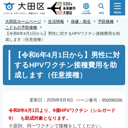
こ
の
ペ
大田区ホームページ
生活情報
保健・衛生
予防接種
ー
こどもの予防接種
【令和6年4月1日から】男性に対するHPVワクチン接種費用を助
ジ
成します（任意接種）
の
本
先
【令和6年4月1日から】男性に対
文
頭
するHPVワクチン接種費用を助
こ
で
こ
す
成します（任意接種）
か
ら
更新日：2026年8月4日
ページ番号：956996596
令和8年4月1日より、9
価HPVワクチン（シルガード
9） も助成対象となります。
※原則、同一ワクチンで接種をしてください。