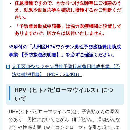
任意接種ですので、かかりつけ医師等にご相談のう
English
え、効果や副反応等を確認し接種するかご判断くだ
简体中文
さい。
繁體中文
「予診票兼助成申請書」は協力医療機関に設置して
한국어
ありますので、区からは送付いたしません。
नेपाली
※添付の「大田区HPVワクチン男性予防接種費用助成
Filipino
事業 【予防接種説明書】」を必ずご確認ください。
大田区HPVワクチン男性予防接種費用助成事業 【予
防接種説明書】（PDF：262KB）
HPV（ヒトパピローマウイルス）につ
いて
HPV(ヒトパピローマウイルス)は、子宮頸がんの原因
であり、男性においてもがん（肛門がん、咽頭がんな
ど）や性感染症（尖圭コンジローマ）を引き起こしま