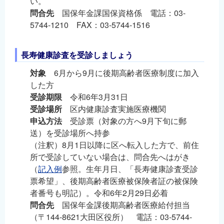
い。
問合先
国保年金課国保資格係 電話：03-
5744-1210 FAX：03-5744-1516
長寿健康診査を受診しましょう
対象
6月から9月に後期高齢者医療制度に加入
した方
受診期限
令和6年3月31日
受診場所
区内健康診査実施医療機関
申込方法
受診票（対象の方へ9月下旬に郵
送）を受診場所へ持参
（注釈）8月1日以降に区へ転入した方で、前住
所で受診していない場合は、問合先へはがき
（
記入例
参照。生年月日、「長寿健康診査受診
票希望」、後期高齢者医療被保険者証の被保険
者番号も明記）。令和6年2月29日必着
問合先
国保年金課後期高齢者医療給付担当
（〒144-8621大田区役所） 電話：03-5744-