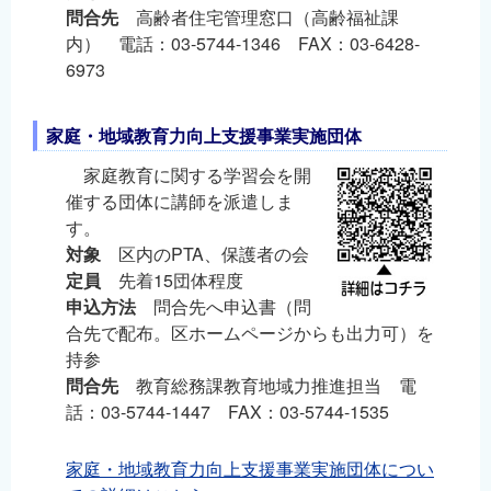
問合先
高齢者住宅管理窓口（高齢福祉課
内） 電話：03-5744-1346 FAX：03-6428-
6973
家庭・地域教育力向上支援事業実施団体
家庭教育に関する学習会を開
催する団体に講師を派遣しま
す。
対象
区内のPTA、保護者の会
定員
先着15団体程度
申込方法
問合先へ申込書（問
合先で配布。区ホームページからも出力可）を
持参
問合先
教育総務課教育地域力推進担当 電
話：03-5744-1447 FAX：03-5744-1535
家庭・地域教育力向上支援事業実施団体につい