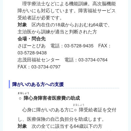
理学療法士などによる機能訓練。高次脳機能
障がいにも対応しています。障害福祉サービス
受給者証が必要です。
対象
区内在住の18歳からおおむね64歳で、
主治医から訓練が適当と判断された方
会場・問合先
さぽーとぴあ 電話：03-5728-9435 FAX：
03-5728-9438
志茂田福祉センター 電話：03-3734-0764
FAX：03-3734-0797
障がいのある方への支援
まるしょう
○障
心身障害者医療費の助成
まるしょう
心身に障がいのある方に
○障
受給者証を交付
し、医療保険の自己負担分を助成します。
対象
次の全てに該当する64歳以下の方