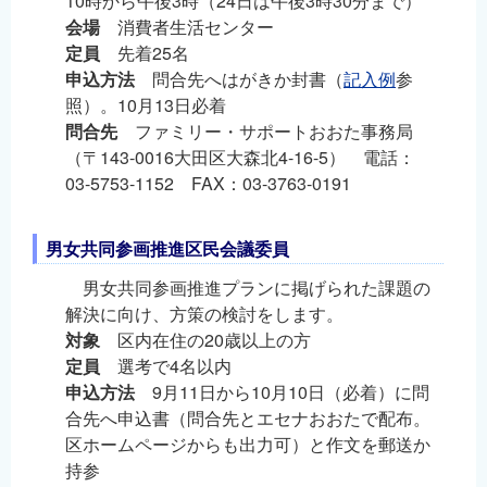
10時から午後3時（24日は午後3時30分まで）
会場
消費者生活センター
定員
先着25名
申込方法
問合先へはがきか封書（
記入例
参
照）。10月13日必着
問合先
ファミリー・サポートおおた事務局
（〒143-0016大田区大森北4-16-5） 電話：
03-5753-1152 FAX：03-3763-0191
男女共同参画推進区民会議委員
男女共同参画推進プランに掲げられた課題の
解決に向け、方策の検討をします。
対象
区内在住の20歳以上の方
定員
選考で4名以内
申込方法
9月11日から10月10日（必着）に問
合先へ申込書（問合先とエセナおおたで配布。
区ホームページからも出力可）と作文を郵送か
持参