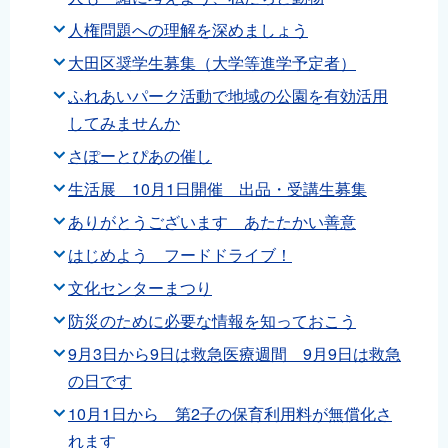
人権問題への理解を深めましょう
大田区奨学生募集（大学等進学予定者）
ふれあいパーク活動で地域の公園を有効活用
してみませんか
さぽーとぴあの催し
生活展 10月1日開催 出品・受講生募集
ありがとうございます あたたかい善意
はじめよう フードドライブ！
文化センターまつり
防災のために必要な情報を知っておこう
9月3日から9日は救急医療週間 9月9日は救急
の日です
10月1日から 第2子の保育利用料が無償化さ
れます