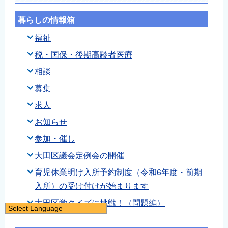
暮らしの情報箱
福祉
税・国保・後期高齢者医療
相談
募集
求人
お知らせ
参加・催し
大田区議会定例会の開催
育児休業明け入所予約制度（令和6年度・前期
入所）の受け付けが始まります
大田区学クイズに挑戦！（問題編）
Select Language
日本語