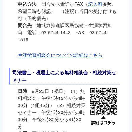
申込方法
問合先へ電話かFAX（
記入例
参照。
希望日時も明記） （注釈）当日の受け付けも
可（予約優先）
問合先
地域力推進課区民協働・生涯学習担
当 電話：03-5744-1443 FAX：03-5744-
1518
生涯学習相談会についての詳細はこちら
司法書士・税理士による無料相談会・相続対策セ
ミナー
日時
9月23日（祝日）（1）無
料相談会：午後1時15分から4時
30分（1組45分）（2）相続対策
セミナー：午後1時30分から2時
30分、午後3時30分から4時30
分