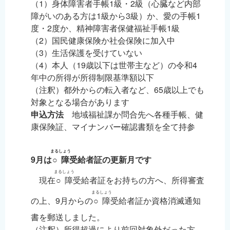
（1）身体障害者手帳1級・2級（心臓など内部
障がいのある方は1級から3級）か、愛の手帳1
度・2度か、精神障害者保健福祉手帳1級
（2）国民健康保険か社会保険に加入中
（3）生活保護を受けていない
（4）本人（19歳以下は世帯主など）の令和4
年中の所得が所得制限基準額以下
（注釈）都外からの転入者など、65歳以上でも
対象となる場合があります
申込方法
地域福祉課か問合先へ各種手帳、健
康保険証、マイナンバー確認書類を全て持参
まるしょう
9月は
○障
受給者証の更新月です
まるしょう
現在
○障
受給者証をお持ちの方へ、所得審査
まるしょう
の上、9月からの
○障
受給者証か資格消滅通知
書を郵送しました。
（注釈）所得超過により前回対象外だった方