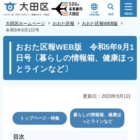
こ
の
ペ
大田区ホームページ
おおた区報
おおた区報WEB版
ー
令和5年9月1日号
ジ
本
おおた区報WEB版 令和5年9月1
の
文
先
日号〔暮らしの情報箱、健康ほっ
こ
頭
こ
とラインなど〕
で
か
す
ら
更新日：2023年9月1日
暮らしの情報箱、健康ほ
トップページ・特集
っとラインなど
目次