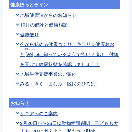
健康ほっとライン
English
地域健康課からのお知らせ
简体中文
繁體中文
10月の健診と健康相談
한국어
健康便り
नेपाली
今から始める健康づくり キラリ☆健康おお
ボリューム
Filipino
た
Vol
.56_知っているようで怖いメタボ、健診
を受けて健康状態を確認しましょう！
地域生活支援事業のご案内
みる・きく・まなぶ 区民のひろば
お知らせ
シニアへのご案内
9月20日から26日は動物愛護週間 子どもも大
人も一緒に考えよう、私たちと動物