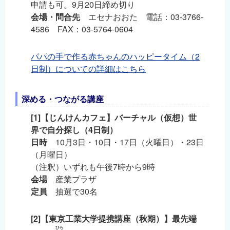
申請も可。9月20日締め切り
会場・問合先
エセナおおた 電話：03-3766-
4586 FAX：03-5764-0604
パパの手で作る赤ちゃんのハッピータイム（2
日制）についての詳細はこちら
深める・つながる講座
[1]【じんけんカフェ】バーチャル（仮想）世
界で自分探し（4日制）
日時
10月3日・10日・17日（火曜日）・23日
（月曜日）
（注釈）いずれも午後7時から9時
会場
産業プラザ
定員
抽選で30名
[2]【東京工業大学提携講座（秋期）】最先端
ひら