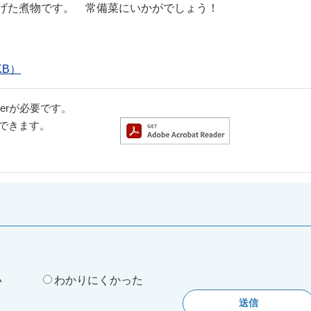
上げた煮物です。 常備菜にいかがでしょう！
KB）
aderが必要です。
ドできます。
。
い
わかりにくかった