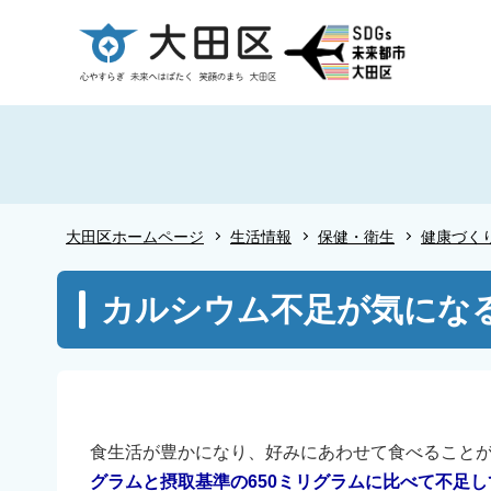
こ
の
ペ
ー
ジ
の
先
頭
大田区ホームページ
生活情報
保健・衛生
健康づく
で
す
本
カルシウム不足が気にな
文
こ
こ
か
ら
食生活が豊かになり、好みにあわせて食べること
グラムと摂取基準の650ミリグラムに比べて不足