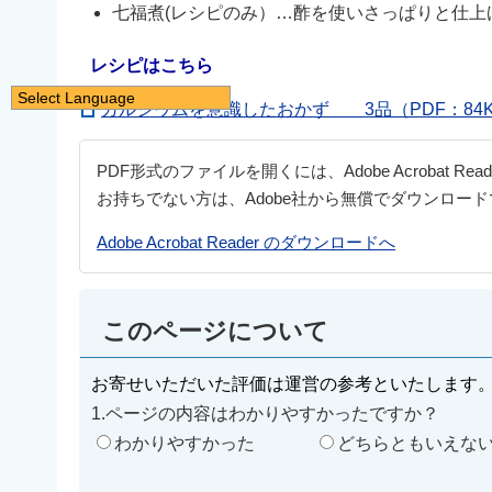
七福煮(レシピのみ）…酢を使いさっぱりと仕
レシピはこちら
Select Language
カルシウムを意識したおかず 3品（PDF：84
日本語
English
PDF形式のファイルを開くには、Adobe Acrobat Re
简体中文
お持ちでない方は、Adobe社から無償でダウンロー
繁體中文
Adobe Acrobat Reader のダウンロードへ
한국어
नेपाली
このページについて
Filipino
お寄せいただいた評価は運営の参考といたします
1.ページの内容はわかりやすかったですか？
わかりやすかった
どちらともいえな