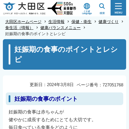
こ
の
ペ
大田区ホームページ
生活情報
保健・衛生
健康づくり
ー
食生活（情報）
健康バランスメニュー
妊娠期の食事のポイントとレシピ
ジ
の
本
妊娠期の食事のポイントとレシ
先
文
ピ
頭
こ
で
こ
す
か
ら
更新日：2024年3月8日
ページ番号：727051768
妊娠期の食事のポイント
妊娠期の食事は赤ちゃんが
健やかに成長するためにとても大切です。
毎日食べている食事をどのように