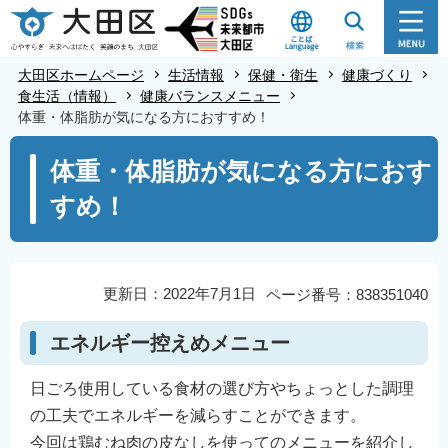
こ
の
ペ
大田区ホームページ
生活情報
保健・衛生
健康づくり
ー
食生活（情報）
健康バランスメニュー
体重・体脂肪が気になる方におすすめ！
ジ
の
本
体重・体脂肪が気になる方におす
先
文
すめ！
頭
こ
で
こ
す
か
ら
更新日：2022年7月1日
ページ番号：838351040
エネルギー控えめメニュー
日ごろ使用している食材の選び方やちょっとした調理
の工夫でエネルギーを減らすことができます。
今回は鶏むね肉の皮なしを使ってのメニューを紹介し