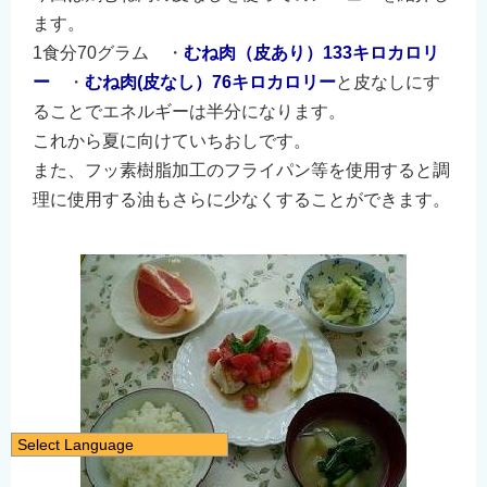
ます。
1食分70グラム ・
むね肉（皮あり）133キロカロリ
ー
・
むね肉(皮なし）76キロカロリー
と皮なしにす
ることでエネルギーは半分になります。
これから夏に向けていちおしです。
また、フッ素樹脂加工のフライパン等を使用すると調
理に使用する油もさらに少なくすることができます。
Select Language
日本語