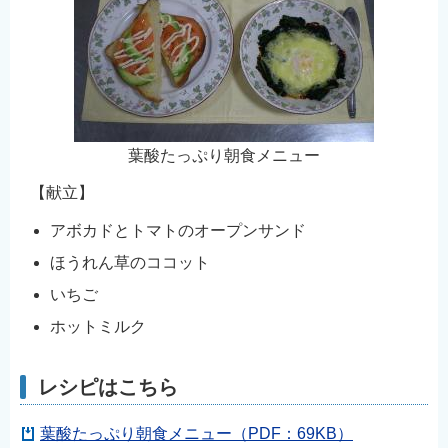
English
简体中文
繁體中文
한국어
नेपाली
葉酸たっぷり朝食メニュー
Filipino
【献立】
アボカドとトマトのオープンサンド
ほうれん草のココット
いちご
ホットミルク
レシピはこちら
葉酸たっぷり朝食メニュー（PDF：69KB）