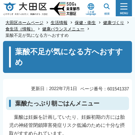
こ
の
ペ
大田区ホームページ
生活情報
保健・衛生
健康づくり
ー
食生活（情報）
健康バランスメニュー
葉酸不足が気になる方へおすすめ
ジ
の
本
葉酸不足が気になる方へおすす
先
文
め
頭
こ
で
こ
す
か
ら
更新日：2022年7月1日
ページ番号：601541337
葉酸たっぷり朝ごはんメニュー
葉酸は妊娠を計画していたり、妊娠初期の方には胎
児の神経管閉鎖障害発症リスク低減のために十分な摂
取がすすめられています。