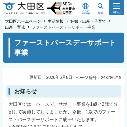
こ
の
ペ
大田区ホームページ
生活情報
妊娠・出産・子育て
ー
出産・育児
ファーストバースデーサポート事業
ジ
本
ファーストバースデーサポート
の
文
先
事業
こ
頭
こ
で
か
す
ら
更新日：2026年6月8日
ページ番号：243786219
お知らせ
大田区では、バースデーサポート事業を1歳と2歳で分
割して実施しておりましたが、今後、1歳でのファー
ストバースデーサポートに統一いたします。