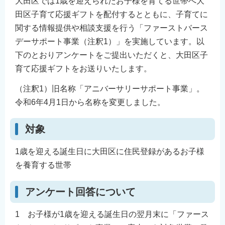
大田区では1歳を迎えられたお子様を育てる世帯へ大
English
田区子育て応援ギフトを配付するとともに、子育てに
简体中文
関する情報提供や相談支援を行う「ファーストバース
繁體中文
デーサポート事業（注釈1）」を実施しています。以
下のとおりアンケートをご提出いただくと、大田区子
한국어
育て応援ギフトをお送りいたします。
नेपाली
Filipino
（注釈1）旧名称「アニバーサリーサポート事業」。
令和6年4月1日から名称を変更しました。
対象
1歳を迎える誕生日に大田区に住民登録があるお子様
を養育する世帯
アンケート回答について
1 お子様が1歳を迎える誕生日の翌月末に「ファース