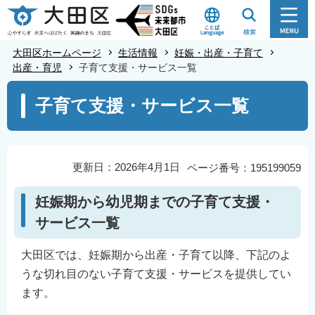
こ
の
ペ
大田区ホームページ
生活情報
妊娠・出産・子育て
ー
出産・育児
子育て支援・サービス一覧
ジ
本
子育て支援・サービス一覧
の
文
先
こ
頭
こ
で
か
更新日：2026年4月1日
ページ番号：195199059
す
ら
妊娠期から幼児期までの子育て支援・
サービス一覧
大田区では、妊娠期から出産・子育て以降、下記のよ
うな切れ目のない子育て支援・サービスを提供してい
ます。