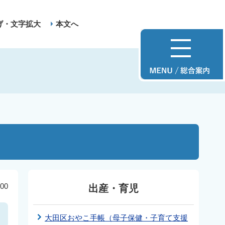
げ・文字拡大
本文へ
00
出産・育児
大田区おやこ手帳（母子保健・子育て支援