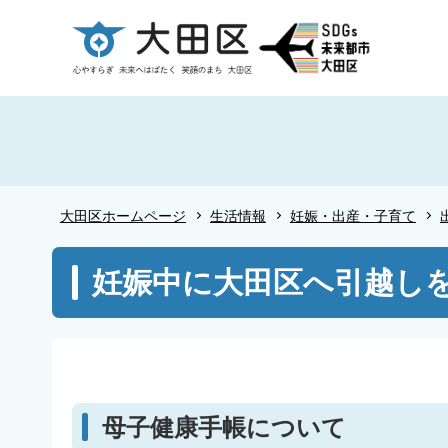
こ
の
ペ
ー
ジ
の
先
頭
大田区ホームページ
生活情報
妊娠・出産・子育て
で
す
本
妊娠中に大田区へ引越し
文
こ
こ
か
ら
母子健康手帳について