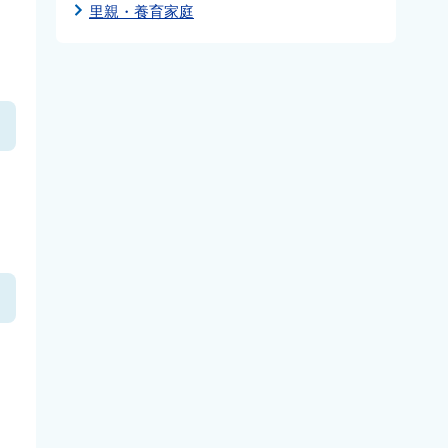
里親・養育家庭
。