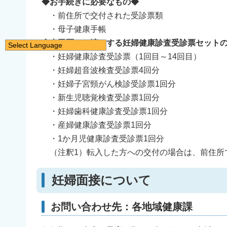
◆お手続きに必要なもの◆
・前住所で交付された受診票類
・母子健康手帳
◆大田区でお渡しする妊婦健康診査受診票セット
Select Language
・妊婦健康診査受診票（1回目～14回目）
日本語
・妊婦超音波検査受診票4回分
English
・妊婦子宮頸がん検診受診票1回分
简体中文
・新生児聴覚検査受診票1回分
繁體中文
・妊婦歯科健康診査受診票1回分
한국어
・産婦健康診査受診票1回分
नेपाली
・1か月児健康診査受診票1回分
（注釈1）転入した方への交付の場合は、前住所
Filipino
妊婦面接について
お問い合わせ先：各地域健康課