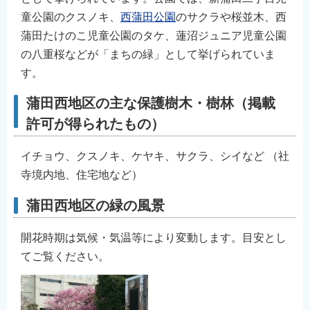
English
童公園のクスノキ、
西蒲田公園
のサクラや桜並木、西
简体中文
蒲田たけのこ児童公園のタケ、蓮沼ジュニア児童公園
の八重桜などが「まちの緑」として挙げられていま
繁體中文
す。
한국어
नेपाली
蒲田西地区の主な保護樹木・樹林（掲載
Filipino
許可が得られたもの）
イチョウ、クスノキ、ケヤキ、サクラ、シイなど （社
寺境内地、住宅地など）
蒲田西地区の緑の風景
開花時期は気候・気温等により変動します。目安とし
てご覧ください。