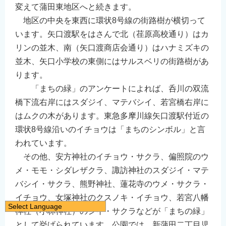
変えて蒲田東地区へと続きます。
地区の中央を東西に環状8号線の街路樹が横切って
います。矢口渡駅をはさんで北（荏原高校通り）はカ
リンの並木、南（矢口渡商店会通り）はハナミズキの
並木、矢口小学校の東側にはサルスベリの街路樹があ
ります。
「まちの緑」のアンケートによれば、呑川の双流
橋下流右岸にはスダジイ、マテバシイ、若宮橋右岸に
はムクの木があります。東急多摩川線矢口渡駅付近の
環状8号線沿いのイチョウは「まちのシンボル」と言
われています。
その他、安方神社のイチョウ・サクラ、偏照院のウ
メ・モモ・シダレザクラ、諏訪神社のスダジイ・マテ
バシイ・サクラ、熊野神社、蓮花寺のウメ・サクラ・
イチョウ、女塚神社のクスノキ・イチョウ、若宮八幡
Select Language
神社（小林神社）のシイ・サクラなどが「まちの緑」
日本語
として挙げられています。公園では、新蒲田二丁目児