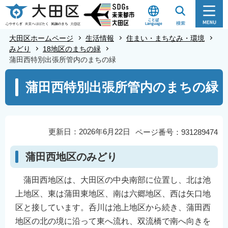
こ
の
ペ
大田区ホームページ
生活情報
住まい・まちなみ・環境
ー
みどり
18地区のまちの緑
蒲田西特別出張所管内のまちの緑
ジ
の
本
蒲田西特別出張所管内のまちの緑
先
文
頭
こ
で
こ
す
か
更新日：2026年6月22日
ページ番号：931289474
ら
蒲田西地区のみどり
蒲田西地区は、大田区の中央南部に位置し、北は池
上地区、東は蒲田東地区、南は六郷地区、西は矢口地
区と接しています。呑川は池上地区から続き、蒲田西
地区の北の境に沿って東へ流れ、双流橋で南へ向きを