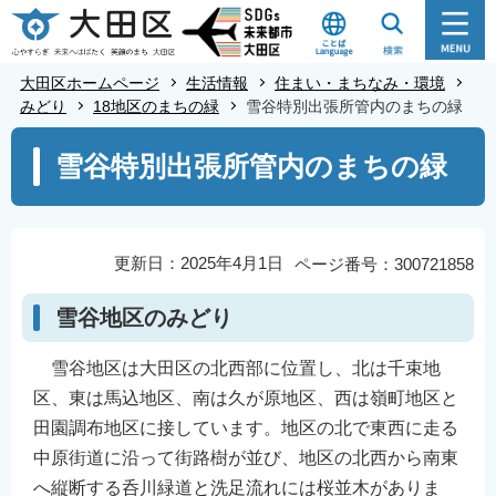
こ
の
ペ
大田区ホームページ
生活情報
住まい・まちなみ・環境
ー
みどり
18地区のまちの緑
雪谷特別出張所管内のまちの緑
ジ
本
雪谷特別出張所管内のまちの緑
の
文
先
こ
頭
こ
で
か
更新日：2025年4月1日
ページ番号：300721858
す
ら
雪谷地区のみどり
雪谷地区は大田区の北西部に位置し、北は千束地
区、東は馬込地区、南は久が原地区、西は嶺町地区と
田園調布地区に接しています。地区の北で東西に走る
中原街道に沿って街路樹が並び、地区の北西から南東
へ縦断する呑川緑道と洗足流れには桜並木がありま