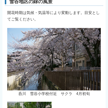
雪谷地区の緑の風景
English
简体中文
開花時期は気候・気温等により変動します。目安とし
てご覧ください。
繁體中文
한국어
नेपाली
Filipino
呑川 雪谷小学校付近 サクラ 4月初旬