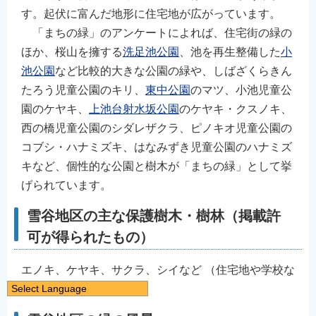
す。起伏に富んだ地形に住宅地が広がっています。
「まちの緑」のアンケートによれば、住宅街の緑の
ほか、桜山を擁する
洗足池公園
、池を再生整備した
小
池公園
など比較的大きな公園の緑や、しばざくらきん
たろう児童公園のキリ、
東中公園
のマツ、小池児童公
園のケヤキ、
上池台射水坂公園
のケヤキ・クスノキ、
西の橋児童公園のシダレザクラ、ピノキオ児童公園の
コブシ・ハナミズキ、はなみずき児童公園のハナミズ
キなど、個性的な公園と樹木が「まちの緑」として挙
げられています。
雪谷地区の主な保護樹木・樹林（掲載許
可が得られたもの）
エノキ、ケヤキ、サクラ、シイなど （住宅地や学校な
Select Language
ど）
日本語