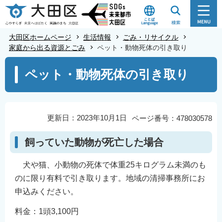
こ
の
ペ
大田区ホームページ
生活情報
ごみ・リサイクル
ー
家庭から出る資源とごみ
ペット・動物死体の引き取り
ジ
本
ペット・動物死体の引き取り
の
文
先
こ
頭
こ
で
か
更新日：2023年10月1日
ページ番号：478030578
す
ら
飼っていた動物が死亡した場合
犬や猫、小動物の死体で体重25キログラム未満のも
のに限り有料で引き取ります。地域の清掃事務所にお
申込みください。
料金：1頭3,100円