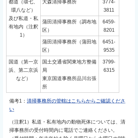
都道（環七、
大森清掃事務所
3774-
English
環八など）
3811
简体中文
及び私道・私
蒲田清掃事務所（調布地
6459-
繁體中文
有地内（注釈
区）
8201
한국어
1）
蒲田清掃事務所（蒲田地
6451-
नेपाली
区）
9535
Filipino
国道（第一京
国土交通省関東地方整備
3799-
浜、第二京浜
局
6315
など）
東京国道事務所品川出張
所
備考1：
清掃事務所の管轄はこちらからご確認くださ
い
（注釈1）私道・私有地内の動物死体については、清
掃事務所の受付時間内に電話でご連絡ください。