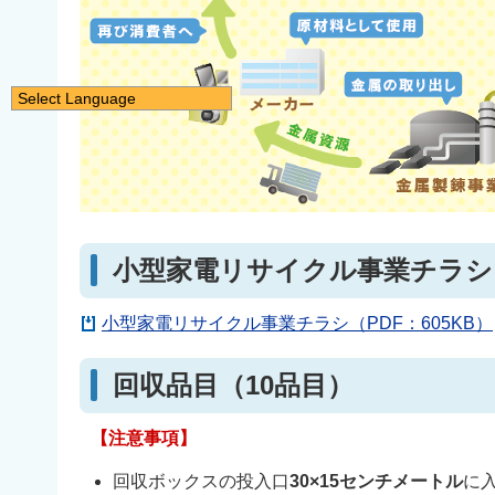
Select Language
日本語
English
简体中文
繁體中文
小型家電リサイクル事業チラシ
한국어
नेपाली
小型家電リサイクル事業チラシ（PDF：605KB）
Filipino
回収品目（10品目）
【注意事項】
回収ボックスの投入口
30×15センチメートル
に