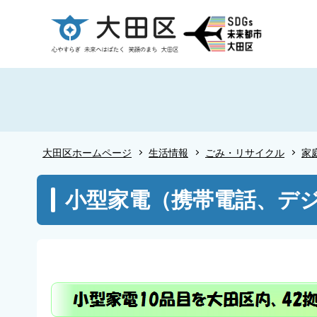
こ
の
ペ
ー
ジ
の
先
頭
大田区ホームページ
生活情報
ごみ・リサイクル
家
で
す
本
小型家電（携帯電話、デ
文
こ
こ
か
ら