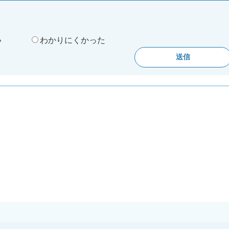
。
い
わかりにくかった