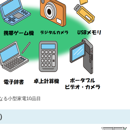
なる小型家電10品目
）