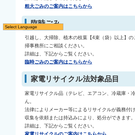
粗大ごみのご案内はこちらから
臨時ごみ
Select Language
日本語
引越し、大掃除、植木の枝葉【4束（袋）以上】の
English
掃事務所にご相談ください。
简体中文
詳細は、下記からご覧ください。
臨時ごみのご案内はこちらから
繁體中文
한국어
家電リサイクル法対象品目
नेपाली
Filipino
家電リサイクル品（テレビ、エアコン、冷蔵庫・
ん。
法律によりメーカー等によるリサイクルが義務付
収集を依頼または持込みにより、処分ができます
詳細は、下記からご覧ください。
家電リサイクルのご案内はこちらから