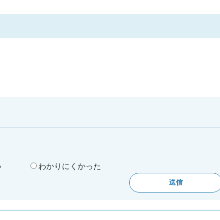
。
い
わかりにくかった