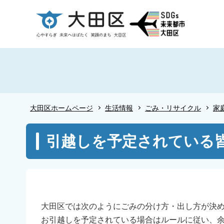
こ
の
ペ
ー
ジ
の
先
頭
大田区ホームページ
生活情報
ごみ・リサイクル
家
で
す
本
引越しを予定されている皆
文
こ
こ
か
ら
大田区では次のようにごみの分け方・出し方が決
お引越しを予定されている場合はルールに従い、