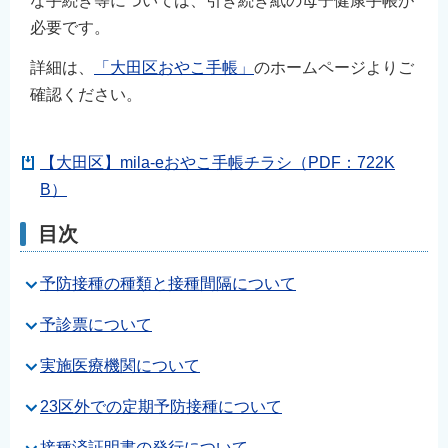
な手続き等については、引き続き紙の母子健康手帳が
English
必要です。
简体中文
詳細は、
「大田区おやこ手帳」
のホームページよりご
繁體中文
確認ください。
한국어
नेपाली
【大田区】mila-eおやこ手帳チラシ（PDF：722K
Filipino
B）
目次
予防接種の種類と接種間隔について
予診票について
実施医療機関について
23区外での定期予防接種について
接種済証明書の発行について