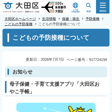
こ
の
ペ
大田区ホームページ
生活情報
保健・衛生
予防接種
ー
こどもの予防接種
こどもの予防接種について
ジ
本
こどもの予防接種について
の
文
先
こ
頭
こ
で
か
更新日：2026年7月7日
ページ番号：917724194
す
ら
お知らせ
母子保健・子育て支援アプリ「大田区お
やこ手帳」